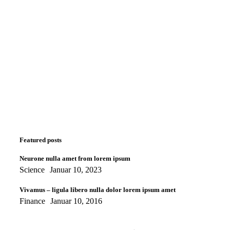
Programming School
Mauris maximus sed eros eget posuere. Integer
at pellentesque!
Learn more
WE RECOMMEND
Featured posts
Neurone nulla amet from lorem ipsum
Science
Januar 10, 2023
Vivamus – ligula libero nulla dolor lorem ipsum amet
Finance
Januar 10, 2016